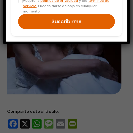
Acepto la
política de privacidad
y los
términos de
servicio
. Puedes darte de baja en cualquier
momento.
Suscribirme
Comparte este artículo:
Facebook
X
WhatsApp
Message
Email
PrintFriendly