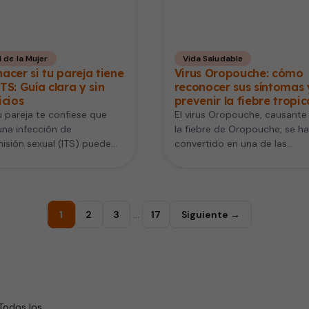
 de la Mujer
Vida Saludable
acer si tu pareja tiene
Virus Oropouche: cómo
TS: Guía clara y sin
reconocer sus síntomas 
icios
prevenir la fiebre tropic
 pareja te confiese que
El virus Oropouche, causante
una infección de
la fiebre de Oropouche, se ha
isión sexual (ITS) puede
convertido en una de las
tu mundo patas arriba.
enfermedades emergentes m
cen…
vigiladas…
1
2
3
…
17
Siguiente →
Todos los