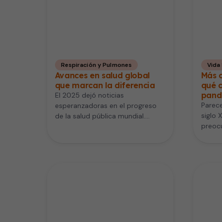
Respiración y Pulmones
Vida
Avances en salud global
Más 
que marcan la diferencia
qué 
pand
El 2025 dejó noticias
Parece
esperanzadoras en el progreso
siglo 
de la salud pública mundial.
preoc
Aunque suenen a cosas grandes
que cr
y lejanas,…
Pero…