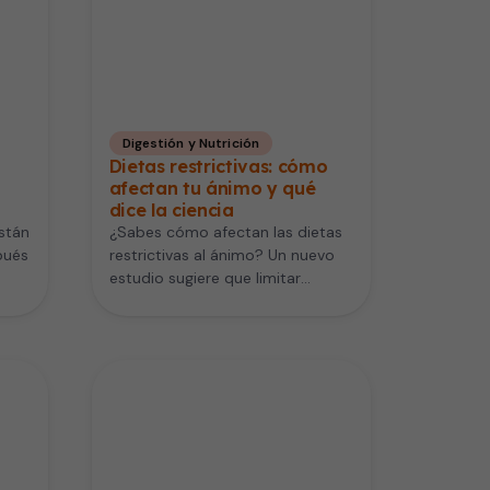
Digestión y Nutrición
Dietas restrictivas: cómo
afectan tu ánimo y qué
dice la ciencia
stán
¿Sabes cómo afectan las dietas
pués
restrictivas al ánimo? Un nuevo
estudio sugiere que limitar
mucho las calorías podría elevar
los…