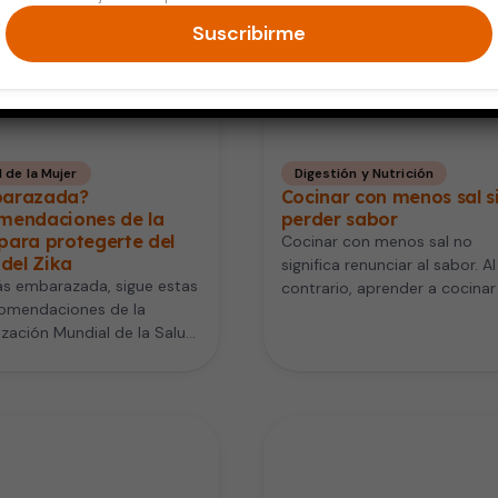
Suscribirme
 de la Mujer
Digestión y Nutrición
arazada?
Cocinar con menos sal s
mendaciones de la
perder sabor
para protegerte del
Cocinar con menos sal no
 del Zika
significa renunciar al sabor. Al
ás embarazada, sigue estas
contrario, aprender a cocinar
comendaciones de la
menos sal puede ayudarte
zación Mundial de la Salud
mucho.…
rotegerte a ti misma y…