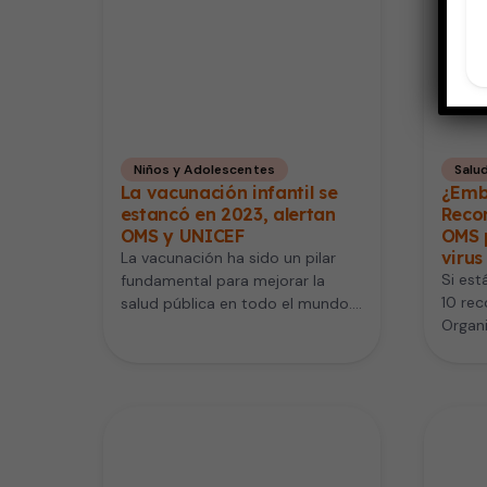
Niños y Adolescentes
Salud
La vacunación infantil se
¿Emb
estancó en 2023, alertan
Reco
OMS y UNICEF
OMS 
virus
La vacunación ha sido un pilar
Si est
fundamental para mejorar la
10 re
salud pública en todo el mundo.
Organi
Según datos recientes de…
para p