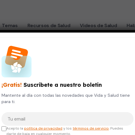
Temas
Recursos de Salud
Videos de Salud
Hab
MS
"
¡Gratis!
Suscríbete a nuestro boletín
Mantente al día con todas las novedades que Vida y Salud tiene
para ti.
Tu correo electrónico
Acepto la
política de privacidad
y los
términos de servicio
. Puedes
darte de baja en cualquier momento.