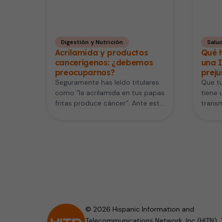
Digestión y Nutrición
Salud
Acrilamida y productos
Qué h
cancerígenos: ¿debemos
una I
preocuparnos?
preju
Seguramente has leído titulares
Que tu
como “la acrilamida en tus papas
tiene 
fritas produce cáncer”. Ante esto
transm
es normal que te quede…
poner 
Apare
© 2026 Hispanic Information and
Telecommunications Network, Inc (HITN). 