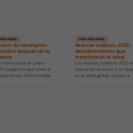
 Saludable
Vida Saludable
casos de sarampión:
Avances médicos 2025:
cambió después de la
descubrimientos que
emia
transforman la salud
 mentira que, en pleno
Los avances médicos 2025 e
XXI, tengamos que volver a
marcando un antes y un des
uparnos por enfermedades
en la salud global. Gracias a
eíamos tener bajo control.
nuevas terapias génicas,…