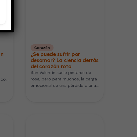
Corazón
in
¿Se puede sufrir por
desamor? La ciencia detrás
del corazón roto
San Valentín suele pintarse de
rosa, pero para muchos, la carga
 con
emocional de una pérdida o una
ruptura puede sentirse…