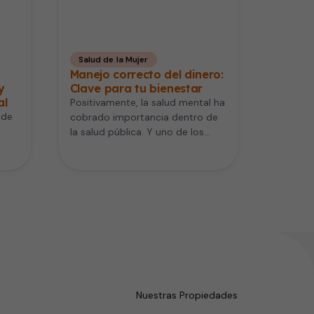
Salud de la Mujer
Manejo correcto del dinero:
y
Clave para tu bienestar
al
Positivamente, la salud mental ha
 de
cobrado importancia dentro de
la salud pública. Y uno de los
responsables son las finanzas.…
ás
Nuestras Propiedades