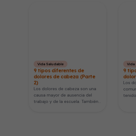
Vida Saludable
Vida
9 tipos diferentes de
9 tip
dolores de cabeza (Parte
dolor
2)
Los d
Los dolores de cabeza son una
comun
causa mayor de ausencia del
tenid
trabajo y de la escuela. También
nuestr
afectan la vida…