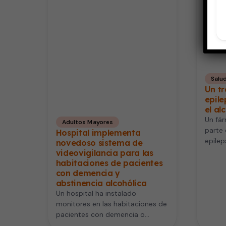
Salu
Un tr
epil
el al
Un fár
Adultos Mayores
parte 
Hospital implementa
epilep
novedoso sistema de
result
videovigilancia para las
combat
habitaciones de pacientes
con demencia y
abstinencia alcohólica
Un hospital ha instalado
monitores en las habitaciones de
pacientes con demencia o
abstinencia alcohólica para