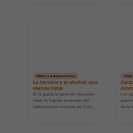
complementar el trabajo de…
Niños y Adolescentes
Vida
La heroína y el alcohol: una
Cuida
mezcla fatal
cont
Si te gusta la serie de televisión
Los op
Glee, te habrás enterado del
químic
fallecimiento reciente de Cory
de la 
Monteith, uno de sus…
efecti
agudo