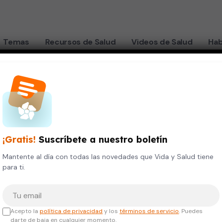
Temas
Recursos de Salud
Videos de Salud
Hab
stinencia de alcohol
"
¡Gratis!
Suscríbete a nuestro boletín
Mantente al día con todas las novedades que Vida y Salud tiene
para ti.
Tu correo electrónico
Acepto la
política de privacidad
y los
términos de servicio
. Puedes
darte de baja en cualquier momento.