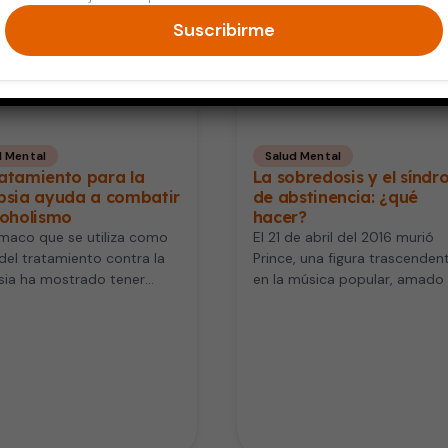
Suscribirme
d Mental
Salud Mental
atamiento para la
La sobredosis y el sínd
epsia ayuda a combatir
de abstinencia: ¿qué
coholismo
hacer?
maco que se utiliza como
El 21 de abril del 2016 murió
del tratamiento contra la
Prince, una figura trascenden
sia ha mostrado tener
en la música popular, amado
ados efectivos para
respetado en el…
ir la…