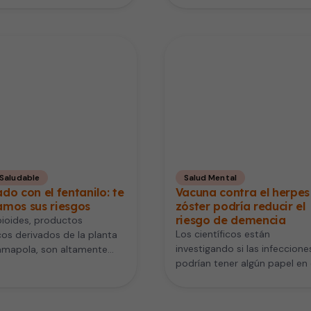
 Saludable
Salud Mental
do con el fentanilo: te
Vacuna contra el herpes
amos sus riesgos
zóster podría reducir el
riesgo de demencia
ioides, productos
Los científicos están
os derivados de la planta
investigando si las infeccione
amapola, son altamente
podrían tener algún papel en 
vos para reducir el dolor
desarrollo de la demencia. Lo
 y…
virus de…