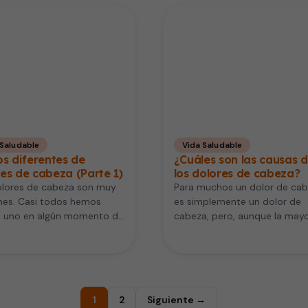
 Saludable
Vida Saludable
os diferentes de
¿Cuáles son las causas 
es de cabeza (Parte 1)
los dolores de cabeza?
olores de cabeza son muy
Para muchos un dolor de ca
es. Casi todos hemos
es simplemente un dolor de
o uno en algún momento de
cabeza, pero, aunque la mayo
as vidas. Se estima…
no causan problemas serios,
1
2
Siguiente →