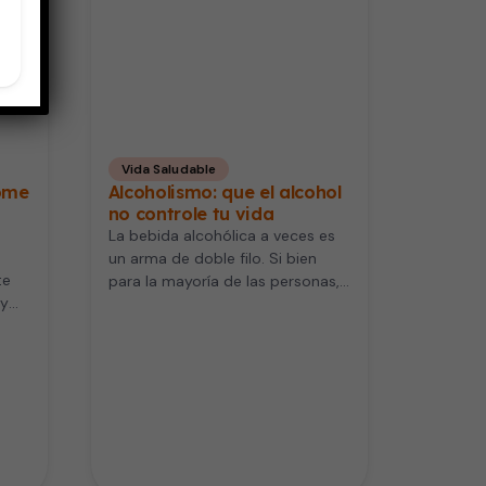
Vida Saludable
rome
Alcoholismo: que el alcohol
no controle tu vida
La bebida alcohólica a veces es
un arma de doble filo. Si bien
te
para la mayoría de las personas,
 y
beber…