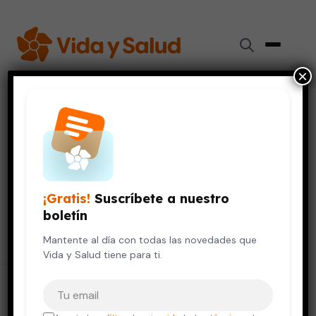
×
Resultados para "
medio
ambiente y salud
"
151 resultados encontrados
¡Gratis!
Suscríbete a nuestro
boletín
Buscar
Buscar:
Mantente al día con todas las novedades que
Vida y Salud tiene para ti.
Tu correo electrónico