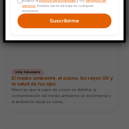
Acepto la
política de privacidad
y los
términos de
servicio
. Puedes darte de baja en cualquier
momento.
Suscribirme
Vida Saludable
El medio ambiente, el ozono, los rayos UV y
la salud de tus ojos
Mientras que la capa de ozono se debilita, la
contaminación del medio ambiente se incrementa y
el ambiente visual se torna…