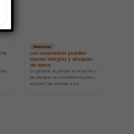
Mascotas
tra
Las cucarachas pueden
s
causar alergias y ataques
de asma
ctan
En general, al pensar en el asma y
las alergias se considera el polvo,
el polen, las plumas y los…