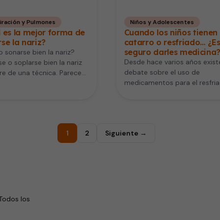
iración y Pulmones
Niños y Adolescentes
 es la mejor forma de
Cuando los niños tienen
se la nariz?
catarro o resfriado… ¿E
seguro darles medicina
sonarse bien la nariz?
Desde hace varios años exist
e o soplarse bien la nariz
debate sobre el uso de
re de una técnica. Parece
medicamentos para el resfri
uy sencillo, pero…
(el catarro) o la gripe…
1
2
Siguiente →
Todos los