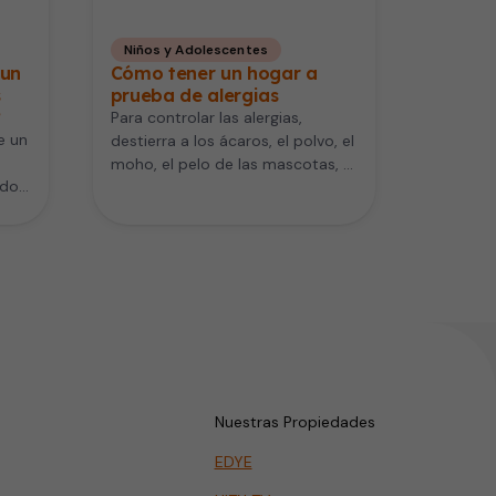
Niños y Adolescentes
 un
Cómo tener un hogar a
s
prueba de alergias
?
Para controlar las alergias,
e un
destierra a los ácaros, el polvo, el
moho, el pelo de las mascotas, el
ado
humo... Mucha…
Nuestras Propiedades
EDYE