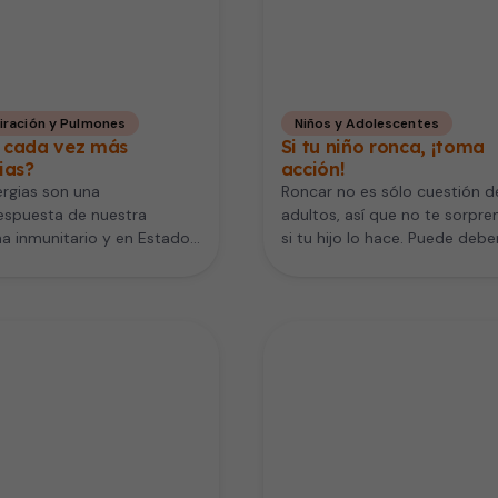
iración y Pulmones
Niños y Adolescentes
 cada vez más
Si tu niño ronca, ¡toma
ias?
acción!
ergias son una
Roncar no es sólo cuestión d
espuesta de nuestra
adultos, así que no te sorpre
a inmunitario y en Estados
si tu hijo lo hace. Puede deb
 afectan a cerca de 50
es de…