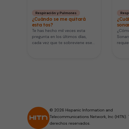
Respiración y Pulmones
Resp
¿Cuándo se me quitará
¿Cuál
esta tos?
sonar
Te has hecho mil veces esta
¿Cómo 
pregunta en los últimos días,
Sonars
cada vez que te sobreviene ese
requie
ataque de tos…
algo m
© 2026 Hispanic Information and
Telecommunications Network, Inc (HITN). 
derechos reservados.