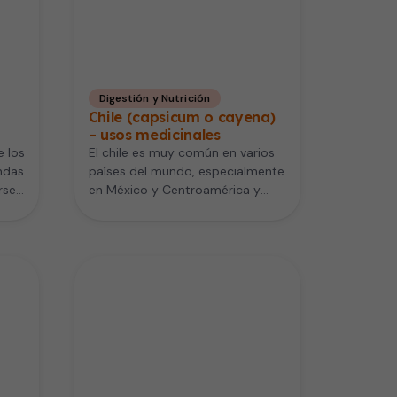
Digestión y Nutrición
Chile (capsicum o cayena)
– usos medicinales
e los
El chile es muy común en varios
ndas
países del mundo, especialmente
erse…
en México y Centroamérica y
grandes partes de Asia.…