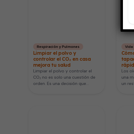
Respiración y Pulmones
Vida
Limpiar el polvo y
Cómo 
controlar el CO₂ en casa
tapad
mejora tu salud
rápi
Limpiar el polvo y controlar el
Los o
CO₂ no es solo una cuestión de
una mo
orden. Es una decisión que
un res
impacta directamente…
efecti
Saber