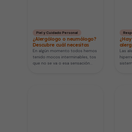
Piel y Cuidado Personal
Resp
¿Alergólogo o neumólogo?
¿Hay
Descubre cuál necesitas
alerg
En algún momento todos hemos
Las al
tenido mocos interminables, tos
hiperr
que no se va o esa sensación
sistem
molesta de falta de…
Unidos
millon