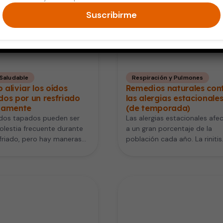
Suscribirme
 Saludable
Respiración y Pulmones
aliviar los oídos
Remedios naturales con
os por un resfriado
las alergias estacionale
damente
(de temporada)
ídos tapados pueden ser
Las alergias estacionales afe
lestia frecuente durante
a un gran porcentaje de la
friado, pero hay maneras
población cada año. La rinitis
vas de aliviar este síntoma.
alérgica estacional, también
…
llamada polinosis,…