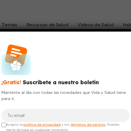
Temas
Recursos de Salud
Videos de Salud
Hab
itis alergica
"
¡Gratis!
Suscríbete a nuestro boletín
Mantente al día con todas las novedades que Vida y Salud tiene
para ti.
Tu correo electrónico
Acepto la
política de privacidad
y los
términos de servicio
. Puedes
darte de baja en cualquier momento.