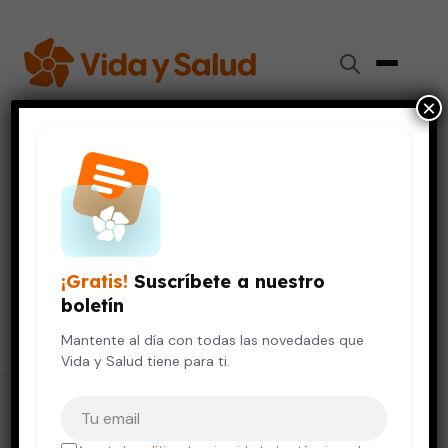
×
Resultados para "
roles de
género
"
9 resultados encontrados
¡Gratis!
Suscríbete a nuestro
boletín
Buscar
Buscar:
Mantente al día con todas las novedades que
Vida y Salud tiene para ti.
Tu correo electrónico