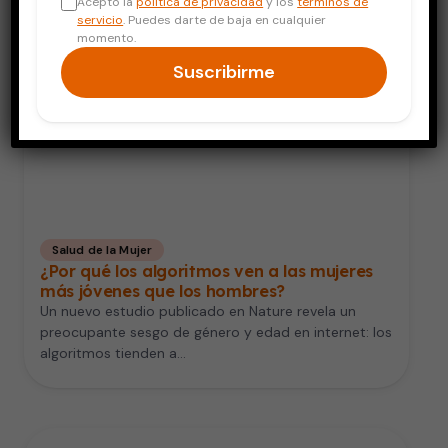
Acepto la
política de privacidad
y los
términos de
servicio
. Puedes darte de baja en cualquier
momento.
Suscribirme
Salud de la Mujer
¿Por qué los algoritmos ven a las mujeres
más jóvenes que los hombres?
Un nuevo estudio publicado en Nature revela un
preocupante sesgo de género y edad en internet: los
algoritmos tienden a…