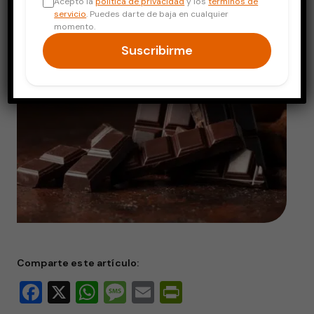
Acepto la
política de privacidad
y los
términos de
servicio
. Puedes darte de baja en cualquier
momento.
Suscribirme
Comparte este artículo:
Facebook
X
WhatsApp
Message
Email
PrintFriendly