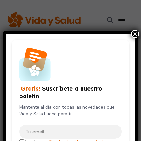
×
Inicio
›
Diabetes
›
Comer chocolate oscuro podría reducir el riesgo de
diabetes tipo 2
DIABETES
DIGESTIÓN Y NUTRICIÓN
¡Gratis!
Suscríbete a nuestro
Comer chocolate oscuro podría
boletín
reducir el riesgo de diabetes
tipo 2
Mantente al día con todas las novedades que
Vida y Salud tiene para ti.
3 de enero, 2025
5 min de lectura
Tu correo electrónico