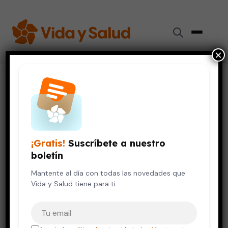
×
Inicio
›
Cáncer
›
El futuro del cáncer: cómo predecir el comportamiento de
un tumor
CÁNCER
¡Gratis!
Suscríbete a nuestro
El futuro del cáncer: cómo
boletín
predecir el comportamiento de
un tumor
Mantente al día con todas las novedades que
Vida y Salud tiene para ti.
4 de noviembre, 2025
5 min de lectura
Tu correo electrónico