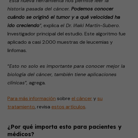
“Esta nueva herramienta nos permite leer la
historia pasada del cáncer.
Podemos conocer
cuándo se originó el tumor y a qué velocidad ha
ido creciendo
”,
explica
el Dr. Iñaki Martín-Subero
.
Investigador principal del estudio. Este algoritmo fue
aplicado a casi 2.000 muestras de leucemias y
linfomas.
“
Esto no solo es importante para conocer mejor la
biología del cáncer, también tiene aplicaciones
clínicas”,
agrega
.
Para más
información
sobre
el
cáncer
y
su
tratam
i
ento
, revisa
estos
artículos
.
¿Por qué importa esto para pacientes y
médicos?