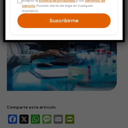
Acepto la
política de privacidad
y los
términos de
servicio
. Puedes darte de baja en cualquier
momento.
Suscribirme
Comparte este artículo:
Facebook
X
WhatsApp
Message
Email
PrintFriendly