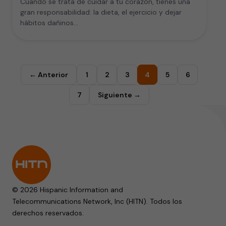
Cuando se trata de cuidar a tu corazón, tienes una
gran responsabilidad: la dieta, el ejercicio y dejar
hábitos dañinos…
← Anterior
1
2
3
4
5
6
7
Siguiente →
© 2026 Hispanic Information and
Telecommunications Network, Inc (HITN). Todos los
derechos reservados.