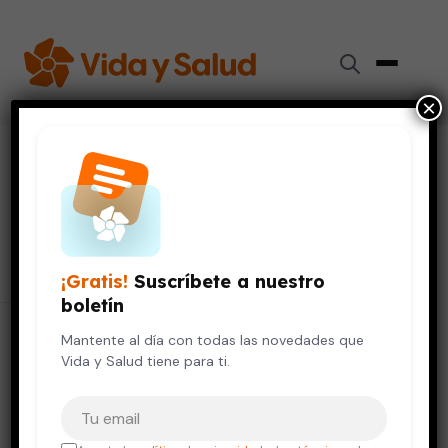
×
Inicio
›
Recursos de Salud
›
Asociación Americana del Pulmón
Asociación Americana
del Pulmón
¡Gratis!
Suscríbete a nuestro
boletín
Mantente al día con todas las novedades que
Vida y Salud tiene para ti.
Asociación Americana del Pulmón
Tu correo electrónico