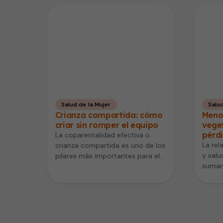
Salud de la Mujer
Salud
Crianza compartida: cómo
Meno
criar sin romper el equipo
veget
pérd
La coparentalidad efectiva o
La rel
crianza compartida es uno de los
y salu
pilares más importantes para el
suman
bienestar de los hijos. Mientras…
estudi
invest