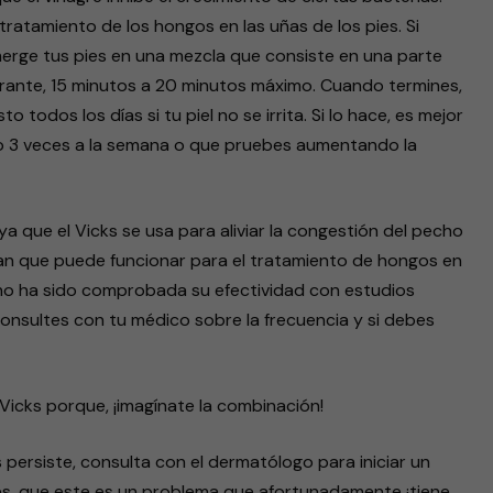
 tratamiento de los hongos en las uñas de los pies. Si
umerge tus pies en una mezcla que consiste en una parte
durante, 15 minutos a 20 minutos máximo. Cuando termines,
 todos los días si tu piel no se irrita. Si lo hace, es mejor
lo 3 veces a la semana o que pruebes aumentando la
 que el Vicks se usa para aliviar la congestión del pecho
ican que puede funcionar para el tratamiento de hongos en
 no ha sido comprobada su efectividad con estudios
consultes con tu médico sobre la frecuencia y si debes
Vicks porque, ¡imagínate la combinación!
 persiste, consulta con el dermatólogo para iniciar un
s, que este es un problema que afortunadamente ¡tiene