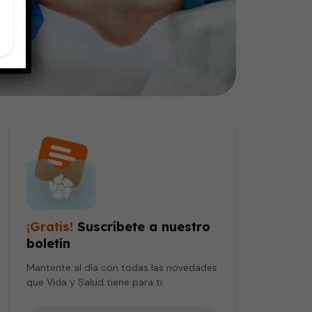
¡Gratis!
Suscríbete a nuestro
boletín
Mantente al día con todas las novedades
que Vida y Salud tiene para ti.