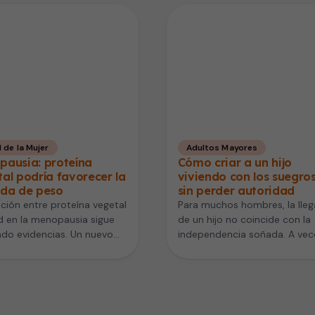
 de la Mujer
Adultos Mayores
pausia: proteína
Cómo criar a un hijo
al podría favorecer la
viviendo con los suegro
ida de peso
sin perder autoridad
ación entre proteína vegetal
Para muchos hombres, la lle
d en la menopausia sigue
de un hijo no coincide con la
do evidencias. Un nuevo
independencia soñada. A vec
o realizado por
por economía, trabajo o…
igadores del…