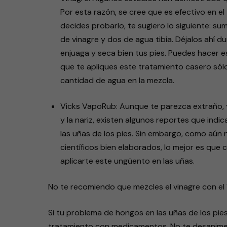
Por esta razón, se cree que es efectivo en el
decides probarlo, te sugiero lo siguiente: s
de vinagre y dos de agua tibia. Déjalos ahí 
enjuaga y seca bien tus pies. Puedes hacer esto
que te apliques este tratamiento casero só
cantidad de agua en la mezcla.
Vicks VapoRub: Aunque te parezca extraño, ya
y la nariz, existen algunos reportes que ind
las uñas de los pies. Sin embargo, como aún
científicos bien elaborados, lo mejor es que 
aplicarte este ungüento en las uñas.
No te recomiendo que mezcles el vinagre con el 
Si tu problema de hongos en las uñas de los pies
tratamiento con medicamentos. No te desanime