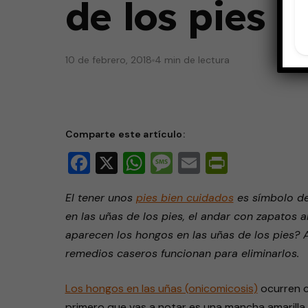
de los pies
10 de febrero, 2018
4 min de lectura
Comparte este artículo:
Facebook
X
WhatsApp
Message
Email
PrintFri
El tener unos
pies bien cuidados
es símbolo de
en las uñas de los pies, el andar con zapatos 
aparecen los hongos en las uñas de los pies?
remedios caseros funcionan para eliminarlos.
Los hongos en las uñas (onicomicosis)
ocurren c
primero que vas a notar es una mancha amarilla o