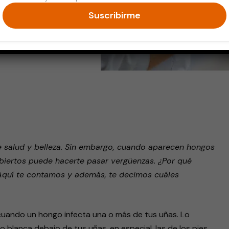
Suscribirme
endly
 salud y belleza. Sin embargo, cuando aparecen hongos
abiertos puede hacerte pasar vergüenzas. ¿Por qué
 Aquí te contamos y además, te decimos cuáles
uando un hongo infecta una o más de tus uñas. Lo
 blanca debajo de tus uñas, en especial, las de los pies.