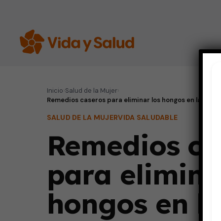
Inicio
›
Salud de la Mujer
›
Remedios caseros para eliminar los hongos en las uñas
SALUD DE LA MUJER
VIDA SALUDABLE
Remedios ca
para elimina
hongos en l