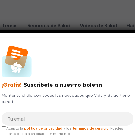
Temas
Recursos de Salud
Videos de Salud
Hab
 de los pies
seros
¡Gratis!
Suscríbete a nuestro boletín
Mantente al día con todas las novedades que Vida y Salud tiene
r los
para ti.
Tu correo electrónico
as uñas
Acepto la
política de privacidad
y los
términos de servicio
. Puedes
darte de baja en cualquier momento.