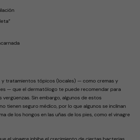
lación
leta”
encarnada
 y tratamientos tópicos (locales) — como cremas y
 pies — que el dermatólogo te puede recomendar para
ras vergüenzas. Sin embargo, algunos de estos
o tienen seguro médico, por lo que algunos se inclinan
ma de los hongos en las uñas de los pies, como el vinagre
 el vinagre inhibe el crecimiento de ciertas bacterias.