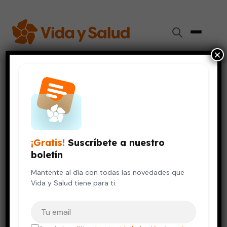
×
Inicio
›
Salud de la Mujer
›
Salud mental y menopausia: cambios en el cerebro
SALUD DE LA MUJER
SALUD MENTAL
Salud mental y menopausia:
¡Gratis!
Suscríbete a nuestro
cambios en el cerebro
boletín
15 de mayo, 2026
Mantente al día con todas las novedades que
4 min de lectura
Vida y Salud tiene para ti.
Tu correo electrónico