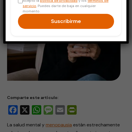
Acepto la
política de privacidad
y los
términos de
servicio
. Puedes darte de baja en cualquier
momento.
Suscribirme
Comparte este artículo:
Facebook
X
WhatsApp
Message
Email
PrintFriendly
La salud mental y
menopausia
están estrechamente