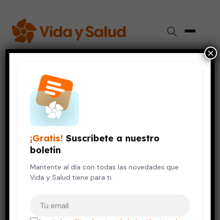
×
Inicio
›
Sobre la Doctora Aliza
Sobre la Doctora Aliza
¡Gratis!
Suscríbete a nuestro
boletín
Mantente al día con todas las novedades que
Vida y Salud tiene para ti.
Sobre La Dra. Aliza
Tu correo electrónico
La Doctora Aliza A. Lifshitz, MD, fue la fundadora y
Directora Editorial de VidaySalud.com y la experta