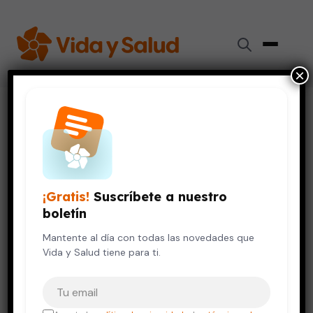
×
Inicio
›
Videos de Salud
›
Beneficios de las redes sociales
VIDA SALUDABLE
Beneficios de las redes sociales
¡Gratis!
Suscríbete a nuestro
12 de octubre, 2023
boletín
Mantente al día con todas las novedades que
Vida y Salud tiene para ti.
Tu correo electrónico