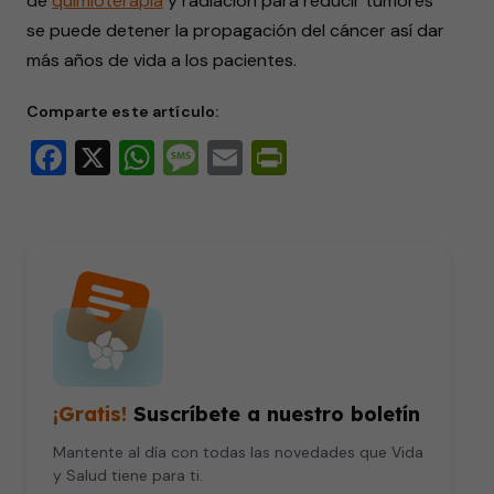
de
quimioterapia
y radiación para reducir tumores
seconds
of
se puede detener la propagación del cáncer así dar
1
minute,
más años de vida a los pacientes.
52
seconds
Comparte este artículo:
Facebook
X
WhatsApp
Message
Email
PrintFriendly
¡Gratis!
Suscríbete a nuestro boletín
Mantente al día con todas las novedades que Vida
y Salud tiene para ti.