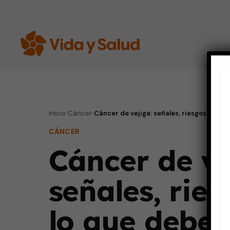
Inicio
›
Cáncer
›
Cáncer de vejiga: señales, riesgos y lo 
CÁNCER
Cáncer de ve
señales, ries
lo que debes