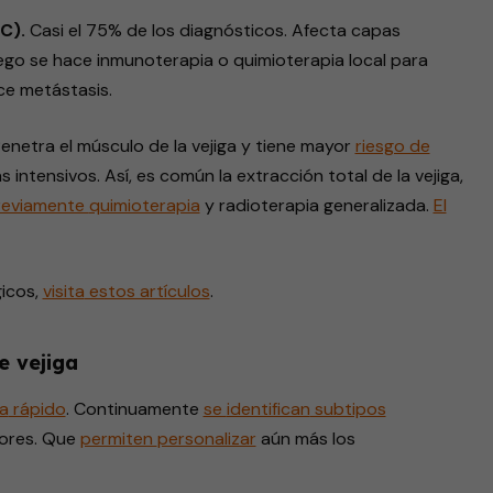
BC).
Casi el 75% de los diagnósticos. Afecta capas
uego se hace inmunoterapia o quimioterapia local para
ce metástasis.
enetra el músculo de la vejiga y tiene mayor
riesgo de
 intensivos. Así, es común la extracción total de la vejiga,
reviamente
quimioterapia
y radioterapia generalizada.
El
icos,
visita
estos artículos
.
e vejiga
a
rápido
. Continuamente
se
identifican
subtipos
dores. Que
permiten
personalizar
aún más los