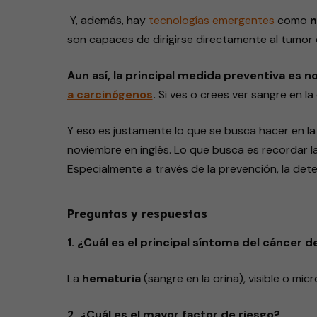
Y, además, hay
tecnologías
emergentes
como
n
son capaces de dirigirse directamente al tumor 
Aun así, la principal medida preventiva es n
a
carcinógenos
.
Si ves o crees ver sangre en la
Y eso es justamente lo que se busca hacer en l
noviembre en inglés. Lo que busca es recordar l
Especialmente a través de la prevención, la de
Preguntas y respuestas
1. ¿Cuál es el principal síntoma del cáncer d
La
hematuria
(sangre en la orina), visible o mic
2. ¿Cuál es el mayor factor de riesgo?