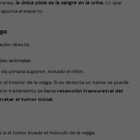
pranas,
la única pista es la sangre en la orina.
Lo que
, apunta el experto.
iga
ación directa:
lulas anómalas.
a urinaria superior, incluido el riñón.
r el interior de la vejiga. Si se detecta un tumor se puede
Este tratamiento se llama
resección transuretral del
tratar el tumor inicial.
 si el tumor invade el músculo de la vejiga: