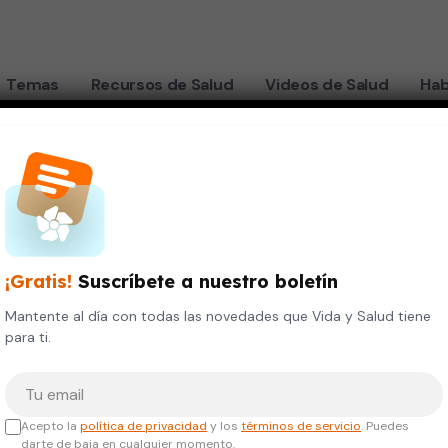
Temas
Recursos de Salud
Videos de Salud
Hab
que debes saber
¡Gratis!
Suscríbete a nuestro boletín
jiga:
Mantente al día con todas las novedades que Vida y Salud tiene
para ti.
gos y
Tu correo electrónico
 saber
Acepto la
política de privacidad
y los
términos de servicio
. Puedes
darte de baja en cualquier momento.