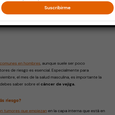
Suscribirme
endly
comunes
en hombres
, aunque suele ser poco
ores de riesgo es esencial. Especialmente para
iembre, el mes de la salud masculina, es importante la
 debes saber sobre el
cáncer de vejiga.
ás riesgo?
on tumores
que
empiezan
en la capa interna que está en