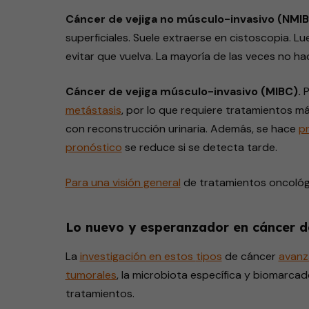
Cáncer de vejiga no músculo-invasivo (NMI
superficiales. Suele extraerse en cistoscopia. L
evitar que vuelva. La mayoría de las veces no ha
Cáncer de vejiga músculo-invasivo (MIBC).
P
metástasis
, por lo que requiere tratamientos más
con reconstrucción urinaria. Además, se hace
p
pronóstico
se reduce si se detecta tarde.
Para una visión general
de
tratamientos
oncológ
Lo nuevo y esperanzador en cáncer d
La
investigación en estos
tipos
de cáncer
avanz
tumorales
, la microbiota específica y biomarca
tratamientos.