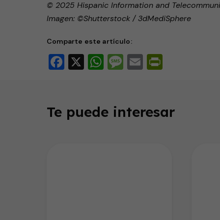
© 2025 Hispanic Information and Telecommunicat
Imagen: ©Shutterstock / 3dMediSphere
Comparte este artículo:
Facebook
X
WhatsApp
Message
Email
PrintFri
Te puede interesar