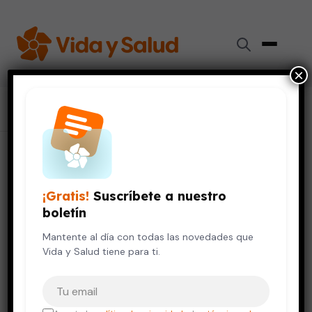
×
Inicio
›
Colaboradores
›
Adela Rendón Campillo
Adela Rendón Campillo
¡Gratis!
Suscríbete a nuestro
Doctora
boletín
Mantente al día con todas las novedades que
Endodoncia
Odontología
Ortodoncia
Vida y Salud tiene para ti.
Tu correo electrónico
TÍTULOS ACADÉMICOS
Odontología