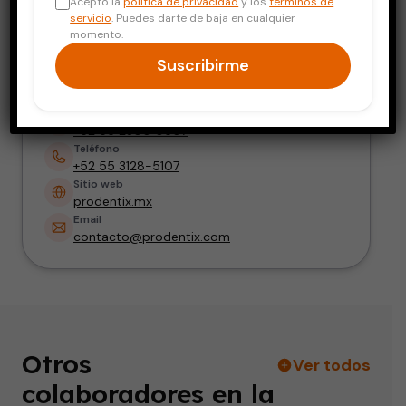
Acepto la
política de privacidad
y los
términos de
Ortodoncia y Endodoncia
servicio
. Puedes darte de baja en cualquier
momento.
Dirección
Suscribirme
Retorno 5 de Kappa # 17, Col. Romero de
Terreros. CP. 04301, Coyoacán, CDMX
Teléfono
+52 55 2300 0507
Teléfono
+52 55 3128-5107
Sitio web
prodentix.mx
Email
contacto@prodentix.com
Otros
Ver todos
colaboradores en la