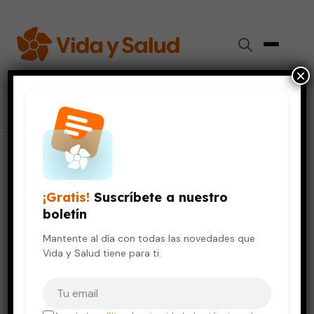
×
Inicio
›
Colaboradores
›
Amir Gómez-León Mandujano
Amir Gómez-León Mandujano
¡Gratis!
Suscríbete a nuestro
Doctor
boletín
Mantente al día con todas las novedades que
Cardiología
Vida y Salud tiene para ti.
Tu correo electrónico
TÍTULOS ACADÉMICOS
Cardiología