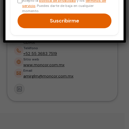
Acepto la
política de privacidad
y los
términos de
Cardiogeriatría
servicio
. Puedes darte de baja en cualquier
momento.
Dirección
Suscribirme
HMG Coyoacán, Torre Médica, Consultorio:
710 Av. División del Norte No.3395, Col. El
Rosario, Alcaldía Coyoacán, C.P. 04380,
CDMX
Teléfono
+52 55 3683 7519
Sitio web
www.moncor.com.mx
Email
amirglm@moncor.com.mx