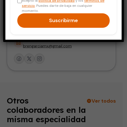
Acepto la
política de privacidad
y los
términos de
Bienestar Integral y Salud Holística
servicio
. Puedes darte de baja en cualquier
momento.
Teléfono
Suscribirme
+52 55 1387 7683
WhatsApp
+52 55 1387 7683
Email
brengarciamx@gmail.com
Otros
Ver todos
colaboradores en la
misma especialidad