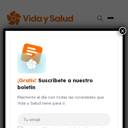
×
Inicio
›
Colaboradores
›
Brenda García Romero
Brenda García Romero
¡Gratis!
Suscríbete a nuestro
Coach
boletín
Mantente al día con todas las novedades que
Coach
Vida y Salud tiene para ti.
Tu correo electrónico
TÍTULOS ACADÉMICOS
Healt Coach