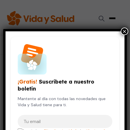
×
Inicio
›
Colaboradores
›
Gerardo Barroso Villa
Gerardo Barroso Villa
¡Gratis!
Suscríbete a nuestro
Doctor
boletín
Mantente al día con todas las novedades que
Ginecología y Obstetricia
Vida y Salud tiene para ti.
Tu correo electrónico
TÍTULOS ACADÉMICOS
Ginecología y Obstetricia