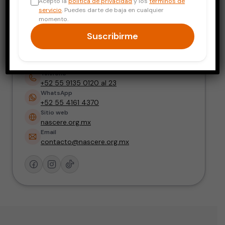
Acepto la
política de privacidad
y los
términos de
Biólogo de la reproducción
servicio
. Puedes darte de baja en cualquier
momento.
Dirección
Suscribirme
P.º de los Tamarindos 90-Torre 1, Piso 2,
Bosques de las Lomas, Cuajimalpa de
Morelos, 05120 Ciudad de México, CDMX
Teléfono
+52 55 9135 0120 al 23
WhatsApp
+52 55 4161 4370
Sitio web
nascere.org.mx
Email
contacto@nascere.org.mx