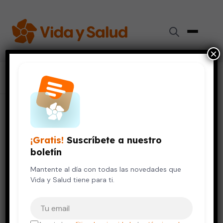
×
Inicio
›
Colaboradores
›
Guadalupe Teresa Hernández Arana
Guadalupe Teresa Hernández
¡Gratis!
Suscríbete a nuestro
Arana
boletín
Doctora
Mantente al día con todas las novedades que
Cirugía
Dentista
Vida y Salud tiene para ti.
Tu correo electrónico
TÍTULOS ACADÉMICOS
Cirujana Dentista