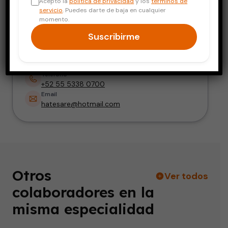
Acepto la
política de privacidad
y los
términos de
Especialista en Medicina y Patología Bucal
servicio
. Puedes darte de baja en cualquier
momento.
Dirección
Suscribirme
Hospital HMG, Consultorio 211, Árbol del
Fuego No. 80, El Rosario. Alcaldía Coyoacán,
CDMX
Teléfono
+52 55 5338 0700
Email
hatesare@hotmail.com
Otros
Ver todos
colaboradores en la
misma especialidad