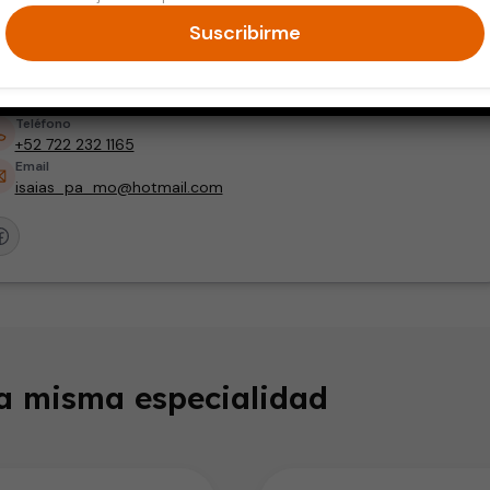
Oncología
Suscribirme
Dirección
Grupo Oncológico de Toluca, Pedro Ascencio No.472 Pte., Col.
Barrio San Mateo, Metepec, Edo. de México. México.
Teléfono
+52 722 232 1165
Email
isaias_pa_mo@hotmail.com
la misma especialidad