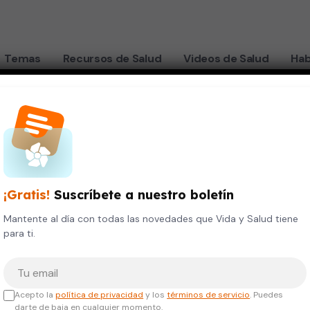
Temas
Recursos de Salud
Videos de Salud
Hab
Isaias Padilla Mota
¡Gratis!
Suscríbete a nuestro boletín
Doctor
Mantente al día con todas las novedades que Vida y Salud tiene
para ti.
ncología
Tu correo electrónico
TULOS ACADÉMICOS
Acepto la
política de privacidad
y los
términos de servicio
. Puedes
darte de baja en cualquier momento.