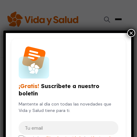
×
Inicio
›
Colaboradores
›
Juan Francisco Flores Nazario
Juan Francisco Flores Nazario
¡Gratis!
Suscríbete a nuestro
Doctor
boletín
Mantente al día con todas las novedades que
Angiología
Cirugía
Vida y Salud tiene para ti.
Tu correo electrónico
TÍTULOS ACADÉMICOS
Angiología y Cirugía Vascular