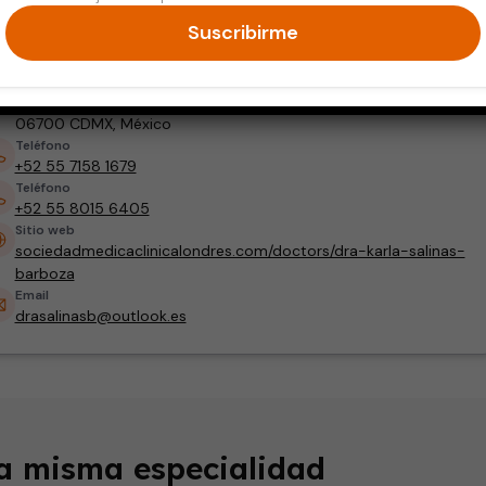
Neurología
Trastornos del movimiento y Enfermedad de Parkinson
Suscribirme
Dirección
Hospital Ángeles Clínica Londres Frontera No.21, Col. Roma Norte,
06700 CDMX, México
Teléfono
+52 55 7158 1679
Teléfono
+52 55 8015 6405
Sitio web
sociedadmedicaclinicalondres.com/doctors/dra-karla-salinas-
barboza
Email
drasalinasb@outlook.es
la misma especialidad