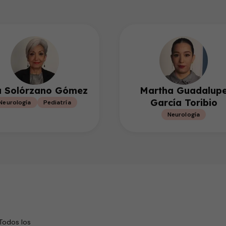
a Solórzano Gómez
Martha Guadalup
García Toribio
Neurología
Pediatría
Neurología
Todos los