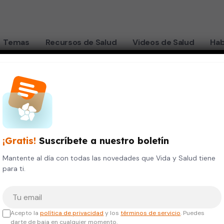
Temas
Recursos de Salud
Videos de Salud
Hab
Karla Salinas Barboza
¡Gratis!
Suscríbete a nuestro boletín
Doctora
Mantente al día con todas las novedades que Vida y Salud tiene
para ti.
eurología
Tu correo electrónico
TULOS ACADÉMICOS
Acepto la
política de privacidad
y los
términos de servicio
. Puedes
darte de baja en cualquier momento.