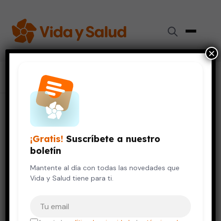
×
Inicio
›
Colaboradores
›
Lina M. Felípez
Lina M. Felípez
¡Gratis!
Suscríbete a nuestro
Doctora
boletín
Mantente al día con todas las novedades que
Pediatría
Vida y Salud tiene para ti.
Tu correo electrónico
TÍTULOS ACADÉMICOS
Pediatra