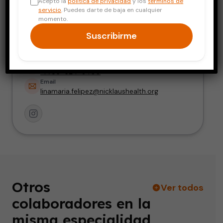
Acepto la
política de privacidad
y los
términos de
Gastroenteróloga pediatra
servicio
. Puedes darte de baja en cualquier
momento.
Dirección
Suscribirme
3100 SW 62 Avenue Suite 6-100 Central Bldg
Miami, FL 33155
Teléfono
+1 786-624-3400
Email
linamaria.felipez@nicklaushealth.org
Otros
Ver todos
colaboradores en la
misma especialidad