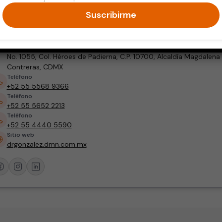
Cirugía General
Cirujano Gastroenterólogo
Suscribirme
Dirección
Hospital Ángeles Pedregal, Consultorio 505, Camino a Sta. Teresa
No. 1055, Col. Héroes de Padierna, C.P. 10700, Alcaldía Magdalena
Contreras, CDMX
Teléfono
+52 55 5568 9366
Teléfono
+52 55 5652 2213
Teléfono
+52 55 4440 5590
Sitio web
drgonzalez.dmn.com.mx