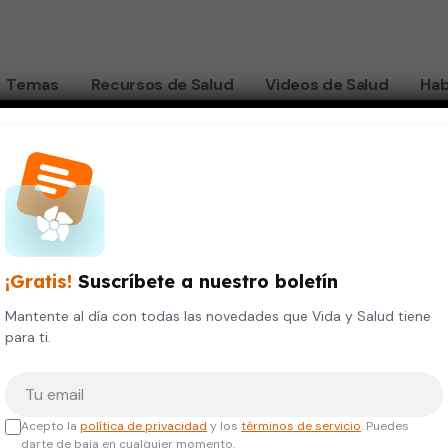
Temas
Recursos de Salud
Videos de Salud
Hab
Manuel González Guevara
¡Gratis!
Suscríbete a nuestro boletín
Doctor
Mantente al día con todas las novedades que Vida y Salud tiene
para ti.
irugía
Gastroenterología
Tu correo electrónico
TULOS ACADÉMICOS
Acepto la
política de privacidad
y los
términos de servicio
. Puedes
darte de baja en cualquier momento.