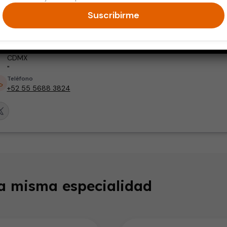
Médico Cirujano
Sexología
Suscribirme
Dirección
"La Clínica del Hombre. Dr. Vertiz #1400, Colonia Portales Norte.
CDMX
"
Teléfono
+52 55 5688 3824
la misma especialidad