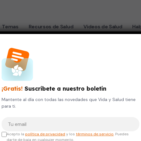
Temas
Recursos de Salud
Videos de Salud
Hab
z
Marco Antonio Quintero Martínez
¡Gratis!
Suscríbete a nuestro boletín
Doctor
Mantente al día con todas las novedades que Vida y Salud tiene
para ti.
irugía
Sexología
Tu correo electrónico
TULOS ACADÉMICOS
Acepto la
política de privacidad
y los
términos de servicio
. Puedes
darte de baja en cualquier momento.