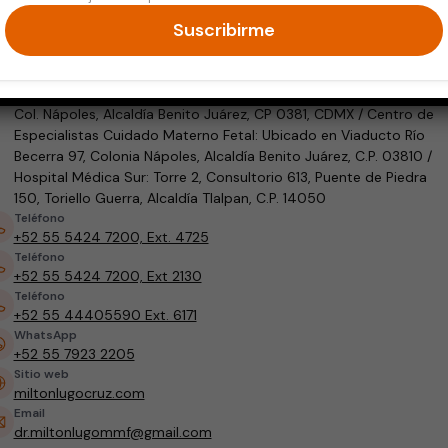
Ginecología y Obstetricia
Medicina Materno Fetal
Suscribirme
Dirección
Torre de Consultorios Nueva York, Nueva York #7, Consultorio 102
Col. Nápoles, Alcaldía Benito Juárez, CP 0381, CDMX / Centro de
Especialistas Cuidado Materno Fetal: Ubicado en Viaducto Río
Becerra 97, Colonia Nápoles, Alcaldía Benito Juárez, C.P. 03810 /
Hospital Médica Sur: Torre 2, Consultorio 613, Puente de Piedra
150, Toriello Guerra, Alcaldía Tlalpan, C.P. 14050
Teléfono
+52 55 5424 7200, Ext. 4725
Teléfono
+52 55 5424 7200, Ext 2130
Teléfono
+52 55 44405590 Ext. 6171
WhatsApp
+52 55 7923 2205
Sitio web
miltonlugocruz.com
Email
dr.miltonlugommf@gmail.com