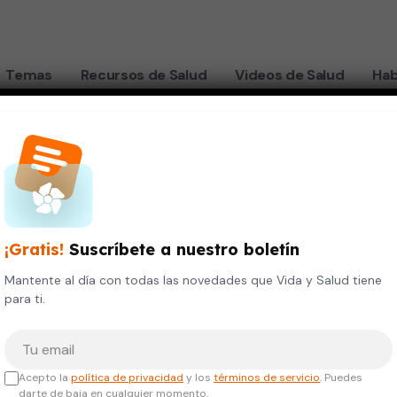
Temas
Recursos de Salud
Videos de Salud
Hab
Milton Patricio Lugo Cruz
¡Gratis!
Suscríbete a nuestro boletín
Doctor
Mantente al día con todas las novedades que Vida y Salud tiene
para ti.
inecología y Obstetricia
Tu correo electrónico
TULOS ACADÉMICOS
Acepto la
política de privacidad
y los
términos de servicio
. Puedes
darte de baja en cualquier momento.