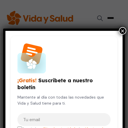
×
Inicio
›
Colaboradores
›
Paola Barriguete Chávez-Peón
Paola Barriguete Chávez-Peón
¡Gratis!
Suscríbete a nuestro
Doctora
boletín
Mantente al día con todas las novedades que
Psicología
Vida y Salud tiene para ti.
Tu correo electrónico
TÍTULOS ACADÉMICOS
Psicología Clínica