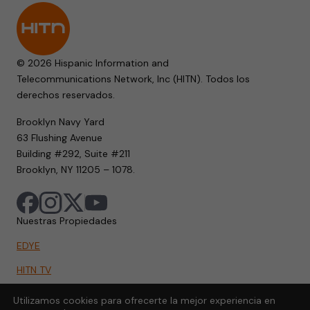
© 2026 Hispanic Information and
Telecommunications Network, Inc (HITN). Todos los
derechos reservados.
Brooklyn Navy Yard
63 Flushing Avenue
Building #292, Suite #211
Brooklyn, NY 11205 – 1078.
Nuestras Propiedades
EDYE
HITN TV
HITN.ORG
Utilizamos cookies para ofrecerte la mejor experiencia en