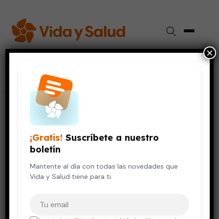
×
Inicio
›
Colaboradores
›
Rodrigo Ávila Cervantes
Rodrigo Ávila Cervantes
¡Gratis!
Suscríbete a nuestro
Doctor
boletín
Mantente al día con todas las novedades que
Vida y Salud tiene para ti.
TÍTULOS ACADÉMICOS
Neurocirujano
Tu correo electrónico
Columna vertebral