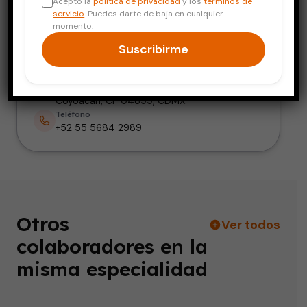
Acepto la
política de privacidad
y los
términos de
Hematología Pediátrica
servicio
. Puedes darte de baja en cualquier
momento.
Dirección
Suscribirme
Centro Médico Coyoacán Consultorio 402D,
Calzada de las Bombas 128, Consultorio
402D, Col. Ex-Hacienda Coapa, Alcaldía
Coyoacán, CP 04899, CDMX.
Teléfono
+52 55 5684 2989
Otros
Ver todos
colaboradores en la
misma especialidad