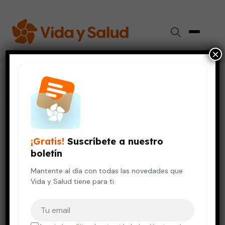
×
Inicio
›
Colaboradores
›
Sandra Agustina Nieto Martínez
Sandra Agustina Nieto Martínez
¡Gratis!
Suscríbete a nuestro
Doctora
boletín
Mantente al día con todas las novedades que
Pediatría
Vida y Salud tiene para ti.
Tu correo electrónico
TÍTULOS ACADÉMICOS
Pediatría