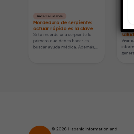
Vida Saludable
Vida
Mordedura de serpiente:
¿Qué 
actuar rápido es la clave
hipe
salu
Si te muerde una serpiente lo
Vivimo
primero que debes hacer es
inform
buscar ayuda médica. Además,
gener
no se debes intentar atrapar…
Uno d
© 2026 Hispanic Information and