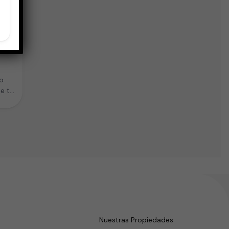
o
e te
Nuestras Propiedades