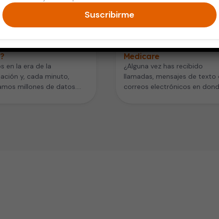
Suscribirme
 Saludable
Vida Saludable
es la
5 consejos para evitar
rautomatización en
fraude en tu cuenta de
d?
Medicare
s en la era de la
¿Alguna vez has recibido
ación y, cada minuto,
llamadas, mensajes de texto 
amos millones de datos.
correos electrónicos en dond
e los mayores retos de…
piden que proporciones tu
información confidencial…