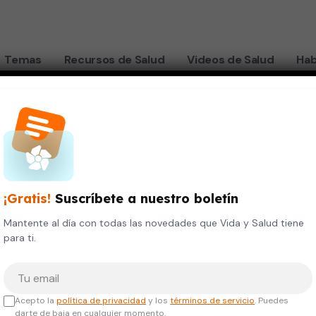
Temas
Recursos de Salud
Videos de Salud
Hab
¡Gratis!
Suscríbete a nuestro boletín
Mantente al día con todas las novedades que Vida y Salud tiene
para ti.
Tu correo electrónico
Acepto la
política de privacidad
y los
términos de servicio
. Puedes
darte de baja en cualquier momento.