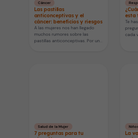
Cáncer
Resp
Las pastillas
¿Cuá
anticonceptivas y el
esta 
cáncer: beneficios y riesgos
Te has
A las mujeres nos han llegado
pregun
muchos rumores sobre las
cada v
pastillas anticonceptivas. Por un
ataqu
lado, se dice que aumentan el…
Salud de la Mujer
Niño
7 preguntas para tu
La va