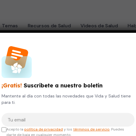
Temas
Recursos de Salud
Videos de Salud
Hab
¡Gratis!
Suscríbete a nuestro boletín
Mantente al día con todas las novedades que Vida y Salud tiene
para ti.
Tu correo electrónico
Acepto la
política de privacidad
y los
términos de servicio
. Puedes
darte de baja en cualquier momento.