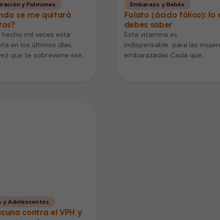
iración y Pulmones
Embarazo y Bebés
ndo se me quitará
Folato (ácido fólico): lo
tos?
debes saber
 hecho mil veces esta
Esta vitamina es
ta en los últimos días,
indispensable para las mujer
ez que te sobreviene ese
embarazadas Cada que
e de tos…
escuchamos acerca del ácid
fólico, seguramente en lo pr
que pensamos…
s y Adolescentes
cuna contra el VPH y