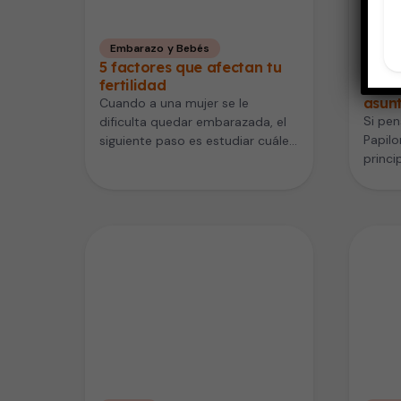
Embarazo y Bebés
Salud
5 factores que afectan tu
El Vi
fertilidad
Huma
asun
Cuando a una mujer se le
Si pen
dificulta quedar embarazada, el
Papil
siguiente paso es estudiar cuáles
princi
son las posibles causas de…
cervic
…