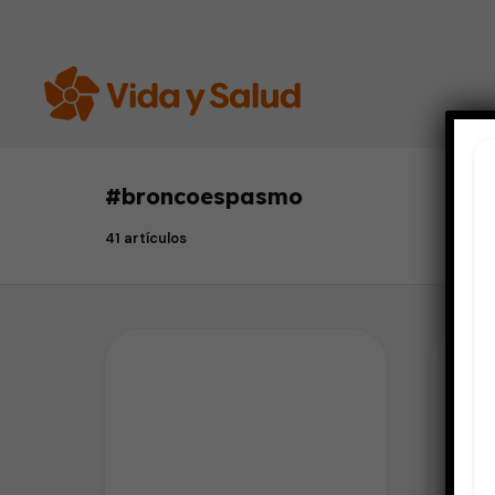
#
broncoespasmo
41 artículos