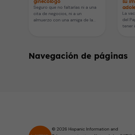
ginecólogo
su im
adol
Seguro que no faltarías ni a una
La vac
cita de negocios, ni a un
del P
almuerzo con una amiga de la
tener 
infancia…
sexual
Navegación de páginas
© 2026 Hispanic Information and