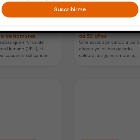
Suscribirme
 de la Mujer
Adultos Mayores
rus del Papiloma
Sube la expectativa de
no también es un
vida en mujeres mayore
to de hombres
de 50 años
sabas que el Virus del
Si te estás acercando a los 
oma Humano (VPH), el
años o ya los has pasado,
pal causante del cáncer
celebra la siguiente noticia:
al, es sólo cosa de mujeres,
actualmente las mujeres…