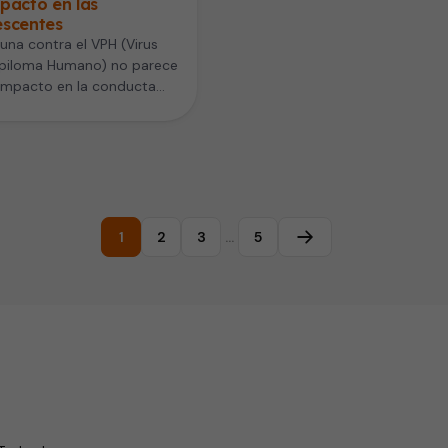
pacto en las
escentes
una contra el VPH (Virus
apiloma Humano) no parece
impacto en la conducta
 de las jóvenes…
1
2
3
…
5
Página siguiente