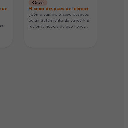
Cáncer
 que
El sexo después del cáncer
¿Cómo cambia el sexo después
de un tratamiento de cáncer? El
es
recibir la noticia de que tienes
cáncer puede ser impactante…
o
imero