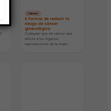
Cáncer
6 formas de reducir tu
s
riesgo de cáncer
ginecológico
50
Cualquier tipo de cáncer que
afecte a los órganos
reproductores de la mujer
pertenece al grupo de cánceres
ginecológicos. Hay…