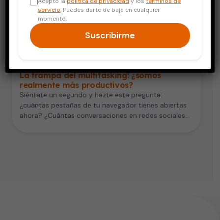
Acepto la
política de privacidad
y los
términos de
servicio
. Puedes darte de baja en cualquier
momento.
Suscribirme
Salud Mental
La trampa del multitasking: ¿somos
realmente más productivos?
Siéntate un segundo y hazte esta pregunta:
¿cuántas pestañas de tu navegador tienes abiertas
ahora? ¿Cuántas conversaciones en redes sociales…