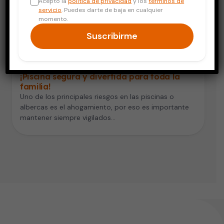
Acepto la
política de privacidad
y los
términos de
servicio
. Puedes darte de baja en cualquier
momento.
Suscribirme
Niños y Adolescentes
¡Piscina segura y divertida para toda la
familia!
Uno de los principales riesgos en las piscinas o
albercas es el ahogamiento, por eso es importante
mantener siempre vigilados…