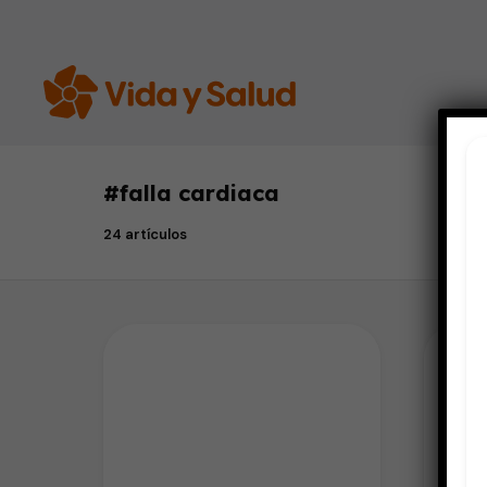
#
falla cardiaca
24 artículos