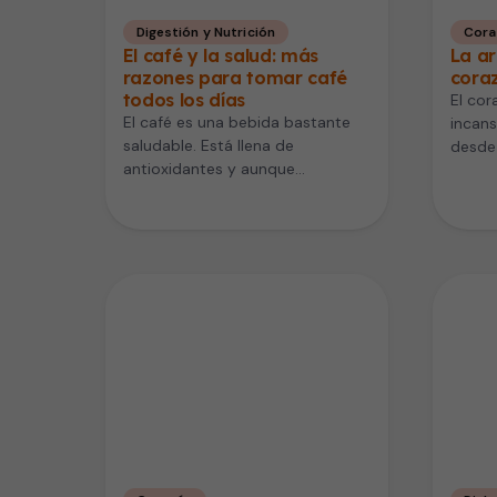
Digestión y Nutrición
Cora
El café y la salud: más
La ar
razones para tomar café
coraz
todos los días
El cor
El café es una bebida bastante
incans
saludable. Está llena de
desde
antioxidantes y aunque
hasta 
desconocemos algunas de las
razones, tiene varios beneficios…