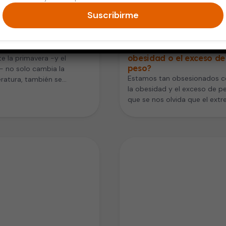
Suscribirme
 Saludable
Digestión y Nutrición
s para resistir al
¿Es más peligrosa la
io de hora
delgadez extrema que l
obesidad o el exceso de
e la primavera -y el
peso?
 no solo cambia la
Estamos tan obsesionados c
ratura, también se
la obesidad y el exceso de p
cen en muchos países los
que se nos olvida que el ext
os de…
opuesto, la…