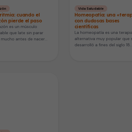
zón
Vida Saludable
ritmia: cuando el
Homeopatía: una «tera
ón pierde el paso
con dudosas bases
científicas
azón es un músculo
La homeopatía es una terapi
able que late sin parar
alternativa muy popular que 
 mucho antes de nacer
desarrolló a fines del siglo 18.
el último segundo de…
Aquí te explico en…