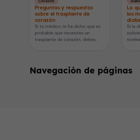
Corazón
Diab
Preguntas y respuestas
Lo q
sobre el trasplante de
los 
corazón
diabe
Si tu médico te ha dicho que es
Si la d
probable que necesites un
sufici
trasplante de corazón, debes
nivele
estar lleno de dudas…
proba
medic
Navegación de páginas