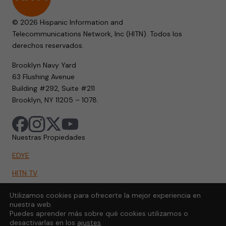
© 2026 Hispanic Information and
Telecommunications Network, Inc (HITN). Todos los
derechos reservados.
Brooklyn Navy Yard
63 Flushing Avenue
Building #292, Suite #211
Brooklyn, NY 11205 – 1078.
Nuestras Propiedades
EDYE
HITN TV
HITN.ORG
Utilizamos cookies para ofrecerte la mejor experiencia en
nuestra web.
HITN GO
Puedes aprender más sobre qué cookies utilizamos o
desactivarlas en los
ajustes
.