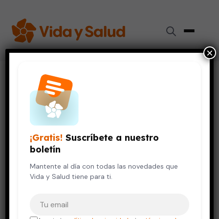
×
Inicio
›
Videos de Salud
›
Alimentación: El papel de las grasas
CORAZÓN
DIGESTIÓN Y NUTRICIÓN
Alimentación: El papel de las
grasas
¡Gratis!
Suscríbete a nuestro
boletín
8 de julio, 2019
Mantente al día con todas las novedades que
Vida y Salud tiene para ti.
Tu correo electrónico