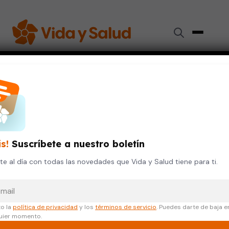
Inicio
›
Videos de Salud
›
Diabetes, la enfermedad silenciosa
DIABETES
DIGESTIÓN Y NUTRICIÓN
SALUD DE LA MUJER
SAL
Diabetes, la enfermedad
silenciosa
is!
Suscríbete a nuestro boletín
e al día con todas las novedades que Vida y Salud tiene para ti.
12 de octubre, 2023
reo electrónico
o la
política de privacidad
y los
términos de servicio
. Puedes darte de baja e
uier momento.