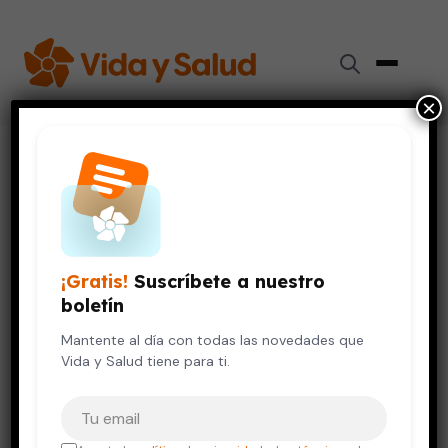
×
Inicio
›
Videos de Salud
›
El cáncer de ovario es debido a las aspirinas
CÁNCER
SALUD DE LA MUJER
SALUD MENTAL
El cáncer de ovario es debido a
¡Gratis!
Suscríbete a nuestro
las aspirinas
boletín
12 de octubre, 2023
Mantente al día con todas las novedades que
Vida y Salud tiene para ti.
Tu correo electrónico