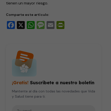
tienen un mayor riesgo.
seconds
Comparte este artículo:
Facebook
X
WhatsApp
Message
Email
PrintFriendly
¡Gratis!
Suscríbete a nuestro boletín
Mantente al día con todas las novedades que Vida
y Salud tiene para ti.
Tu correo electrónico