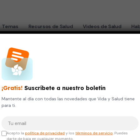
Temas
Recursos de Salud
Videos de Salud
Hab
LUDABLE
del embarazo
¡Gratis!
Suscríbete a nuestro boletín
Mantente al día con todas las novedades que Vida y Salud tiene
para ti.
Tu correo electrónico
Acepto la
política de privacidad
y los
términos de servicio
. Puedes
darte de baja en cualquier momento.