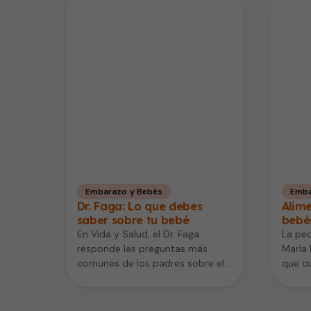
Embarazo y Bebés
Emba
Dr. Faga: Lo que debes
Alime
saber sobre tu bebé
bebé
En Vida y Salud, el Dr. Faga
La ped
responde las preguntas más
María 
comunes de los padres sobre el
que c
cuidado del bebé,…
introd
el beb