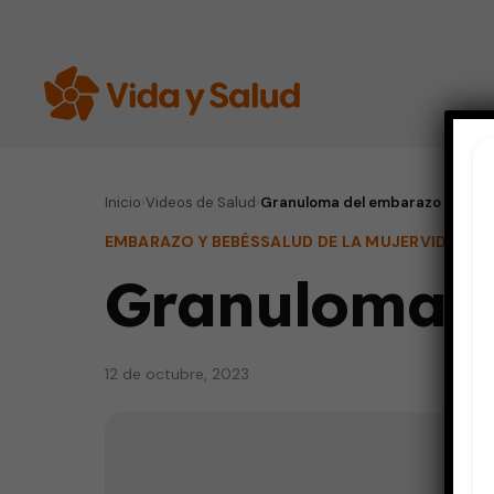
Inicio
›
Videos de Salud
›
Granuloma del embarazo
EMBARAZO Y BEBÉS
SALUD DE LA MUJER
VIDA SA
Granuloma 
12 de octubre, 2023