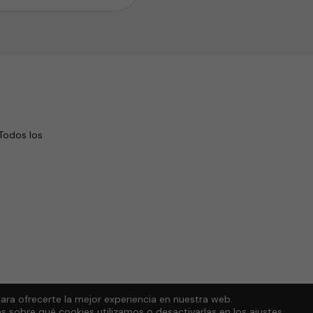
Todos los
ara ofrecerte la mejor experiencia en nuestra web.
 sobre qué cookies utilizamos o desactivarlas en los
ajustes
.