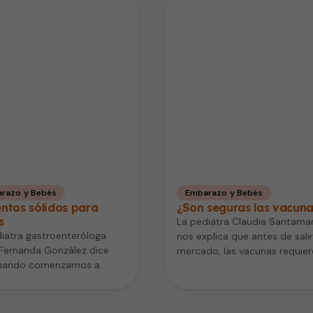
razo y Bebés
Embarazo y Bebés
ntos sólidos para
¿Son seguras las vacun
s
La pediatra Claudia Santamar
iatra gastroenteróloga
nos explica que antes de salir
Fernanda González dice
mercado, las vacunas requier
uando comenzamos a
pasar por rigurosos procesos
ucir alimentos sólidos para
de…
é es importante hacerlo…