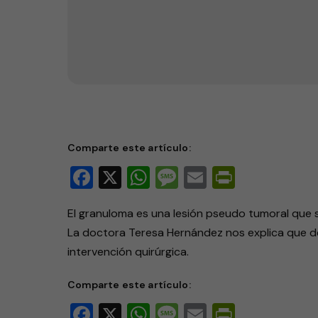
Granuloma del embarazo
Comparte este artículo:
Facebook
X
WhatsApp
Message
Email
PrintFri
El granuloma es una lesión pseudo tumoral que s
La doctora Teresa Hernández nos explica que dep
intervención quirúrgica.
Comparte este artículo:
Facebook
X
WhatsApp
Message
Email
PrintFri