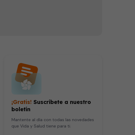
El granuloma es una lesión pseudo tumoral que se poduce en la zona bucal, normalmente en las encías. La doctora Teresa Hernández nos explica que dependiendo del nivel de la lesión, podríamos llegar a una intervención quirúrgica.
¡Gratis!
Suscríbete a nuestro
boletín
Mantente al día con todas las novedades
que Vida y Salud tiene para ti.