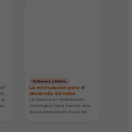
Embarazo y Bebés
as?
La estimulación para el
desarrollo del bebé
ía,
La maestra en rehabilitación
 al
neurológica Diana Fuentes dice
en
que la estimulación social del
niño debe darse desde el
nacimiento en…