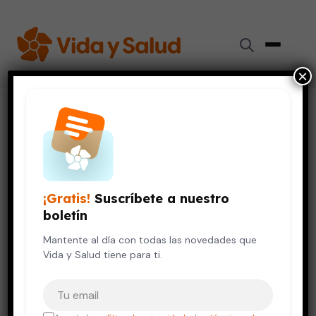
×
Inicio
›
Videos de Salud
›
Homeopatía, un método para todos
EMBARAZO Y BEBÉS
VIDA SALUDABLE
Homeopatía, un método para
todos
¡Gratis!
Suscríbete a nuestro
boletín
12 de octubre, 2023
Mantente al día con todas las novedades que
Vida y Salud tiene para ti.
Tu correo electrónico