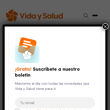
×
Inicio
›
Videos de Salud
›
Las quemaduras: cómo evitarlas y cómo tratarlas
MASCOTAS
VIDA SALUDABLE
Las quemaduras: cómo
¡Gratis!
Suscríbete a nuestro
evitarlas y cómo tratarlas
boletín
21 de diciembre, 2011
Mantente al día con todas las novedades que
Vida y Salud tiene para ti.
Tu correo electrónico