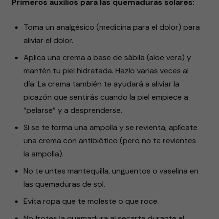
Primeros auxilios para las quemaduras solares:
Toma un analgésico (medicina para el dolor) para
aliviar el dolor.
Aplica una crema a base de sábila (aloe vera) y
mantén tu piel hidratada. Hazlo varias veces al
día. La crema también te ayudará a aliviar la
picazón que sentirás cuando la piel empiece a
“pelarse” y a desprenderse.
Si se te forma una ampolla y se revienta, aplícate
una crema con antibiótico (pero no te revientes
la ampolla).
No te untes mantequilla, ungüentos o vaselina en
las quemaduras de sol.
Evita ropa que te moleste o que roce.
No frotes la quemadura al secarte durante el