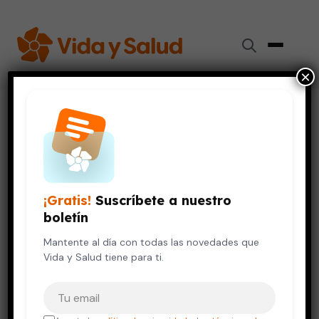
×
Inicio
›
Videos de Salud
›
Preparación de cataplasma
PIEL Y CUIDADO PERSONAL
VIDA SALUDABLE
Preparación de cataplasma
¡Gratis!
Suscríbete a nuestro
12 de octubre, 2023
boletín
Mantente al día con todas las novedades que
Vida y Salud tiene para ti.
Tu correo electrónico