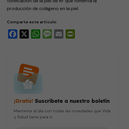
tonificación de la piel de RF que fomenta la
1
minute,
producción de colágeno en la piel.
36
seconds
Comparte este artículo:
Facebook
X
WhatsApp
Message
Email
PrintFriendly
¡Gratis!
Suscríbete a nuestro boletín
Mantente al día con todas las novedades que Vida
y Salud tiene para ti.