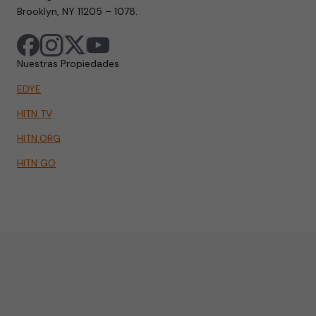
Brooklyn, NY 11205 – 1078.
Nuestras Propiedades
EDYE
HITN TV
HITN.ORG
HITN GO