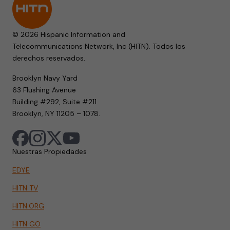
© 2026 Hispanic Information and
Telecommunications Network, Inc (HITN). Todos los
derechos reservados.
Brooklyn Navy Yard
63 Flushing Avenue
Building #292, Suite #211
Brooklyn, NY 11205 – 1078.
Nuestras Propiedades
EDYE
HITN TV
HITN.ORG
HITN GO