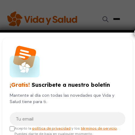
Inicio
›
Videos de Salud
›
Trasplantes de corazón
CORAZÓN
SALUD DE LA MUJER
SALUD DEL HOMBRE
VIDA S
Trasplantes de corazón
¡Gratis!
Suscríbete a nuestro boletín
12 de octubre, 2023
Mantente al día con todas las novedades que Vida y
Salud tiene para ti.
Tu correo electrónico
Acepto la
política de privacidad
y los
términos de servicio
.
Puedes darte de baja en cualquier momento.