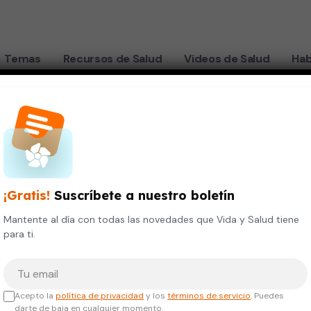
Temas
Recursos de Salud
Videos de Salud
Hab
Jatziri Mireille Chávez Bernal
¡Gratis!
Suscríbete a nuestro boletín
Doctora
Mantente al día con todas las novedades que Vida y Salud tiene
para ti.
ermatología
Tu correo electrónico
TULOS ACADÉMICOS
Acepto la
política de privacidad
y los
términos de servicio
. Puedes
darte de baja en cualquier momento.