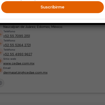
Dermatóloga
Dermato-Oncología
Suscribirme
Dirección
CEDAE (Satélite) Circuito Cirujanos 11, Cd. Satélite, CP 53100
Naucalpan de Juárez, Edomex, México.
Teléfono
+52 55 7095 2151
Teléfono
+52 55 5264 2721
Teléfono
+52 55 4993 9627
Sitio web
www.cedae.com.mx
Email
dermajatziri@cedae.com.mx