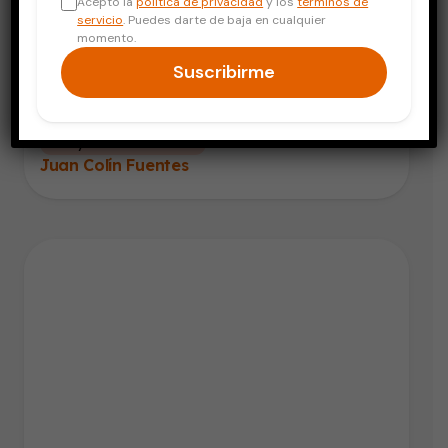
Acepto la
política de privacidad
y los
términos de
servicio
. Puedes darte de baja en cualquier
momento.
Suscribirme
Piel y Cuidado Personal
Juan Colín Fuentes