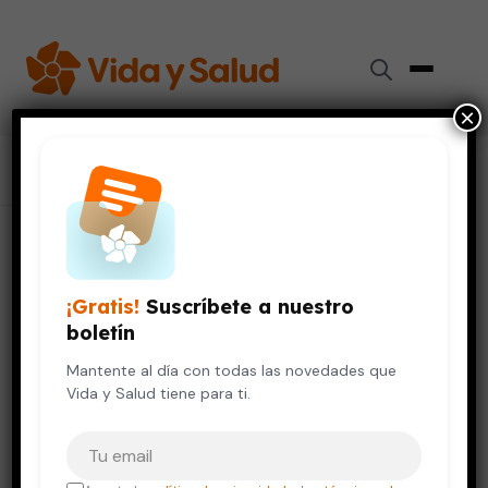
×
Inicio
›
Colaboradores
›
Laura Leticia Rodríguez Chávez
Laura Leticia Rodríguez Chávez
¡Gratis!
Suscríbete a nuestro
Doctora
boletín
Mantente al día con todas las novedades que
Cardiología
Vida y Salud tiene para ti.
Tu correo electrónico
TÍTULOS ACADÉMICOS
Cardiología