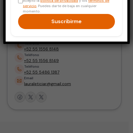
Acepto la
política de privacidad
y los
términos de
Electrofisióloga, con Maestría en Ciencias
servicio
. Puedes darte de baja en cualquier
Médicas
momento.
Suscribirme
Dirección
Consultorio Tlalpan 4585-05, Col. Toriello
Guerra, Alcaldía Tlalpan. CDMX
Teléfono
+52 55 1556 8148
Teléfono
+52 55 1556 8149
Teléfono
+52 55 5486 1387
Email
lauraleticiar@gmail.com