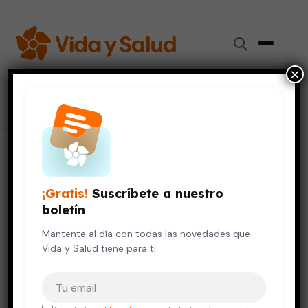
×
Inicio
›
Colaboradores
›
María del Carmen Lacy Niebla
María del Carmen Lacy Niebla
¡Gratis!
Suscríbete a nuestro
Doctora
boletín
Mantente al día con todas las novedades que
Cardiología
Vida y Salud tiene para ti.
Tu correo electrónico
TÍTULOS ACADÉMICOS
Cardiología