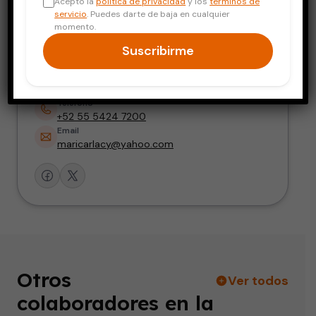
Acepto la
política de privacidad
y los
términos de
Ecocardiografía
servicio
. Puedes darte de baja en cualquier
momento.
Dirección
Suscribirme
Hospital Médica Sur, Torre 1, Consultorio 312,
Puente De Piedra 150, Toriello Guerra, Alcaldía
Tlalpan 14050 CP 14050 CDMX
Teléfono
+52 55 5424 7200
Email
maricarlacy@yahoo.com
Otros
Ver todos
colaboradores en la